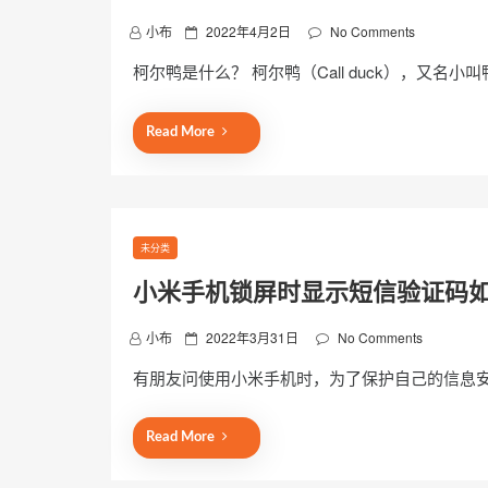
P
小布
2022年4月2日
No Comments
o
柯尔鸭是什么？ 柯尔鸭（Call duck），又名小
s
t
e
Read More
d
o
n
未分类
小米手机锁屏时显示短信验证码
P
小布
2022年3月31日
No Comments
o
有朋友问使用小米手机时，为了保护自己的信息
s
t
e
Read More
d
o