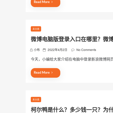
e
Read More
d
o
n
未分类
微博电脑版登录入口在哪里？微
P
小布
2022年4月2日
No Comments
o
今天，小编给大家介绍在电脑中登录新浪微博网
s
t
e
Read More
d
o
n
未分类
柯尔鸭是什么？多少钱一只？为