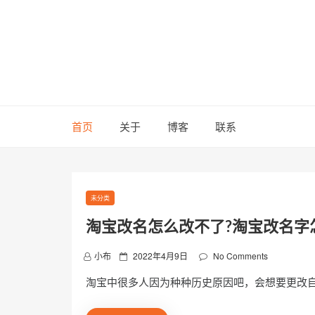
Skip
to
content
首页
关于
博客
联系
未分类
淘宝改名怎么改不了?淘宝改名字
P
小布
2022年4月9日
No Comments
o
淘宝中很多人因为种种历史原因吧，会想要更改
s
t