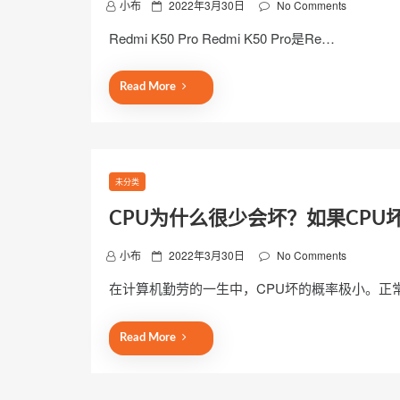
P
小布
2022年3月30日
No Comments
o
Redmi K50 Pro Redmi K50 Pro是Re…
s
t
e
Read More
d
o
n
未分类
CPU为什么很少会坏？如果CPU
P
小布
2022年3月30日
No Comments
o
在计算机勤劳的一生中，CPU坏的概率极小。正
s
t
e
Read More
d
o
n