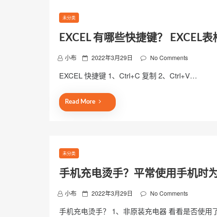
未分类
EXCEL 有哪些快捷键？ EXCE
P
小布
2022年3月29日
No Comments
o
EXCEL 快捷键 1、Ctrl+C 复制 2、Ctrl+V…
s
t
e
Read More
d
o
n
未分类
手机充电烫手？平常使用手机时
P
小布
2022年3月29日
No Comments
o
手机充电烫手？ 1、非原装充电器 看看是否使用
s