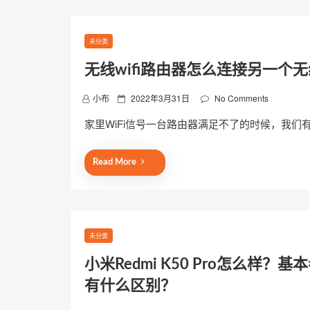
n
未分类
无线wifi路由器怎么连接另一个
P
小布
2022年3月31日
No Comments
o
家里WiFi信号一台路由器满足不了的时候，我们
s
t
e
Read More
d
o
n
未分类
小米Redmi K50 Pro怎么样？基
有什么区别？