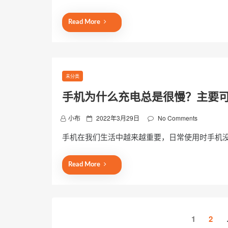
t
e
Read More
d
o
n
未分类
手机为什么充电总是很慢？主要
P
小布
2022年3月29日
No Comments
o
手机在我们生活中越来越重要，日常使用时手机
s
t
e
Read More
d
o
n
文
1
2