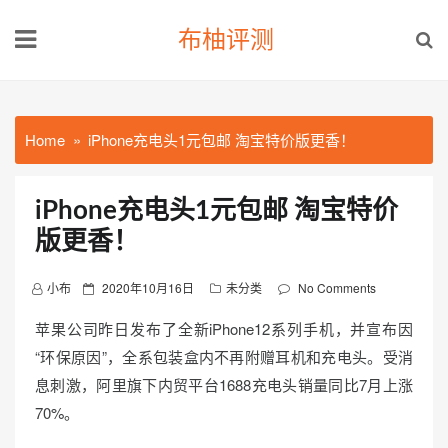
Skip
布柚评测
to
content
Home
iPhone充电头1元包邮 淘宝特价版更香！
iPhone充电头1元包邮 淘宝特价
版更香！
P
小布
2020年10月16日
未分类
No Comments
o
苹果公司昨日发布了全新iPhone12系列手机，并宣布因
s
“环保原因”，全系包装盒内不再附赠耳机和充电头。受消
t
息刺激，阿里旗下内贸平台1688充电头销量同比7月上涨
e
d
70%。
o