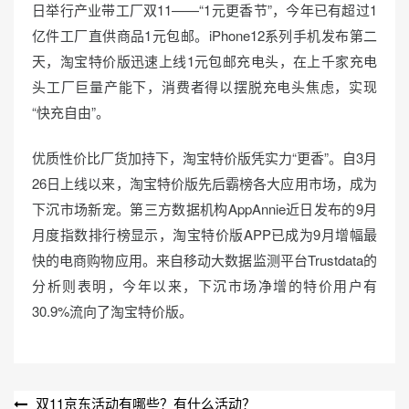
日举行产业带工厂双11——“1元更香节”，今年已有超过1
亿件工厂直供商品1元包邮。iPhone12系列手机发布第二
天，淘宝特价版迅速上线1元包邮充电头，在上千家充电
头工厂巨量产能下，消费者得以摆脱充电头焦虑，实现
“快充自由”。
优质性价比厂货加持下，淘宝特价版凭实力“更香”。自3月
26日上线以来，淘宝特价版先后霸榜各大应用市场，成为
下沉市场新宠。第三方数据机构AppAnnie近日发布的9月
月度指数排行榜显示，淘宝特价版APP已成为9月增幅最
快的电商购物应用。来自移动大数据监测平台Trustdata的
分析则表明，今年以来，下沉市场净增的特价用户有
30.9%流向了淘宝特价版。
文
双11京东活动有哪些？有什么活动？