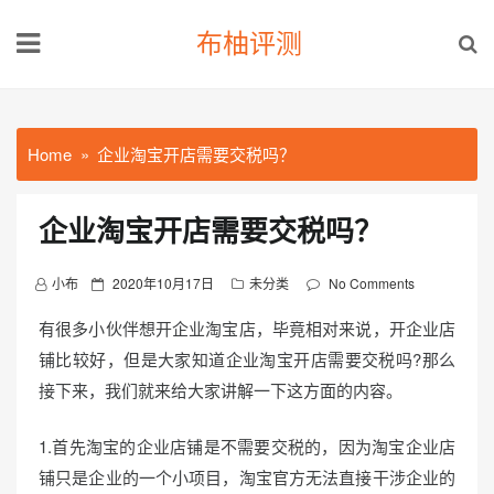
Skip
布柚评测
to
content
Home
企业淘宝开店需要交税吗？
企业淘宝开店需要交税吗？
P
小布
2020年10月17日
未分类
No Comments
o
有很多小伙伴想开企业淘宝店，毕竟相对来说，开企业店
s
铺比较好，但是大家知道企业淘宝开店需要交税吗?那么
t
接下来，我们就来给大家讲解一下这方面的内容。
e
d
o
1.首先淘宝的企业店铺是不需要交税的，因为淘宝企业店
n
铺只是企业的一个小项目，淘宝官方无法直接干涉企业的