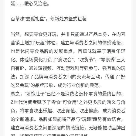
延……暖心又治愈。
百草味“去孤礼盒”，创新处方签式包装
当然，想要零食更好玩，并非只能通过产品本身，在内容
营销上增加“玩趣”体验，建立与消费者之间的情感链接，
也是休闲零食品牌的发展重点。百草味就基于消费年轻
化、体验场景化打造了“演吃会”、“吃货节”、“零食秀”三大
自有IP，通过短视频、互动游戏剧等强参与、强互动的玩
法，加深了品牌与消费者之间的交流与互动，传递了“好
吃又会玩”的品牌形象，成为行业创新的典范。
总之，“填饱肚子”已经不是消费者选择零食的最终目的，
Z世代消费者赋予了零食“可食用”之外更多层的涵义与角
色，将零食吃出乐趣、吃出颜值、吃出健康，成为消费者
的全新追求。品牌如果能将产品与“玩趣”趋势有效结合，
建立与消费者之间更深层的情感链接，无疑能推动品牌出
圈，找到俘获更广泛消费者的最佳进路。