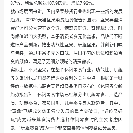
8.7%，利润总额达107.9亿元，增长7.92%。
就市场层面来讲，国内坚果炒货行业也出现一些新的发展
趋势。《2020天猫坚果消费趋势报告》显示，坚果典型消
费群体可分为营养饮食派、猎奇尝鲜派、奇趣玩乐派、时
尚颜值派四大类型，基于消费者多元化需求，品牌们不断
进行产品创新，推出功能性坚果、玩趣坚果，并创新口味
与包装，通过丰富多元的口味、层出不穷的玩法和新颖百
变的颜值，满足了更细分领域的消费需求。
实际上，不只坚果，在整个休闲零食行业，功能性、玩趣
等关键词也是消费者选购零食时的关注重点。根据第一财
经商业数据中心联合天猫超级品类日发布的《休闲零食新
趋势报告》，休闲零食市场已经细分出玩趣零食、严选品
质、功能零食、农货国潮、儿童零食五大新趋势；其中，
“玩趣”已经成为休闲零食发展的重点突破口，“好吃又好
玩”成为越来越多消费者选择休闲零食时的主要考虑因
素，“玩趣零食”成为一个非常重要的休闲零食细分品类。