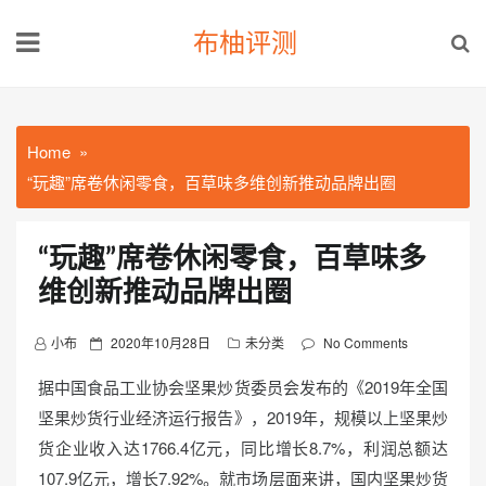
Skip
布柚评测
to
content
Home
“玩趣”席卷休闲零食，百草味多维创新推动品牌出圈
“玩趣”席卷休闲零食，百草味多
维创新推动品牌出圈
P
小布
2020年10月28日
未分类
No Comments
o
据中国食品工业协会坚果炒货委员会发布的《2019年全国
s
坚果炒货行业经济运行报告》，2019年，规模以上坚果炒
t
货企业收入达1766.4亿元，同比增长8.7%，利润总额达
e
d
107.9亿元，增长7.92%。就市场层面来讲，国内坚果炒货