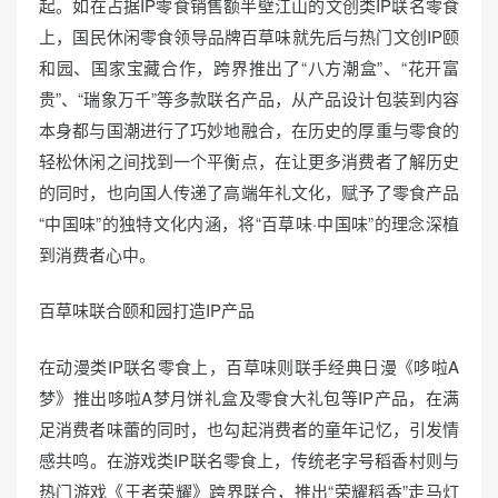
起。如在占据IP零食销售额半壁江山的文创类IP联名零食
上，国民休闲零食领导品牌百草味就先后与热门文创IP颐
和园、国家宝藏合作，跨界推出了“八方潮盒”、“花开富
贵”、“瑞象万千”等多款联名产品，从产品设计包装到内容
本身都与国潮进行了巧妙地融合，在历史的厚重与零食的
轻松休闲之间找到一个平衡点，在让更多消费者了解历史
的同时，也向国人传递了高端年礼文化，赋予了零食产品
“中国味”的独特文化内涵，将“百草味·中国味”的理念深植
到消费者心中。
百草味联合颐和园打造IP产品
在动漫类IP联名零食上，百草味则联手经典日漫《哆啦A
梦》推出哆啦A梦月饼礼盒及零食大礼包等IP产品，在满
足消费者味蕾的同时，也勾起消费者的童年记忆，引发情
感共鸣。在游戏类IP联名零食上，传统老字号稻香村则与
热门游戏《王者荣耀》跨界联合，推出“荣耀稻香”走马灯