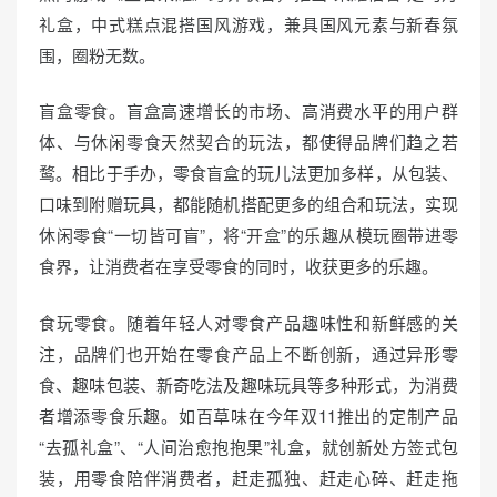
礼盒，中式糕点混搭国风游戏，兼具国风元素与新春氛
围，圈粉无数。
盲盒零食。盲盒高速增长的市场、高消费水平的用户群
体、与休闲零食天然契合的玩法，都使得品牌们趋之若
鹜。相比于手办，零食盲盒的玩儿法更加多样，从包装、
口味到附赠玩具，都能随机搭配更多的组合和玩法，实现
休闲零食“一切皆可盲”，将“开盒”的乐趣从模玩圈带进零
食界，让消费者在享受零食的同时，收获更多的乐趣。
食玩零食。随着年轻人对零食产品趣味性和新鲜感的关
注，品牌们也开始在零食产品上不断创新，通过异形零
食、趣味包装、新奇吃法及趣味玩具等多种形式，为消费
者增添零食乐趣。如百草味在今年双11推出的定制产品
“去孤礼盒”、“人间治愈抱抱果”礼盒，就创新处方签式包
装，用零食陪伴消费者，赶走孤独、赶走心碎、赶走拖