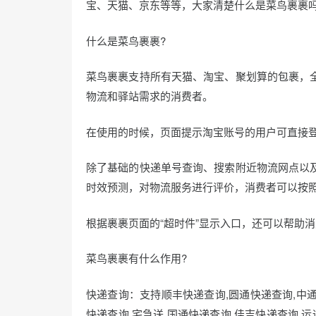
t
宝、天猫、京东等等，大家清楚什么是菜鸟裹裹吗
e
d
什么是菜鸟裹裹?
o
n
菜鸟裹裹支持所有天猫、淘宝、聚划算的包裹，
物流和驿站需求的消费者。
在使用的时候，页面提示淘宝账号的用户可直接登
除了基础的快递单号查询、搜索附近物流网点以
时效预测，对物流服务进行评价，消费者可以按
根据裹裹页面的“超时件”显示入口，还可以帮助
菜鸟裹裹有什么作用?
快递查询：支持顺丰快递查询,圆通快递查询,中通
快递查询,宅急送,国通快递查询,佳吉快递查询,运