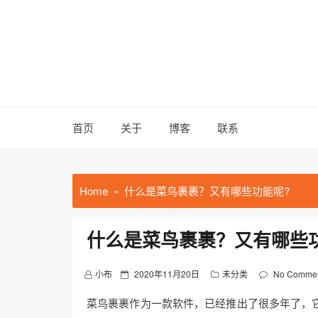
Skip
to
content
首页
关于
博客
联系
Home
什么是菜鸟裹裹？又有哪些功能呢?
什么是菜鸟裹裹？又有哪些
P
小布
2020年11月20日
未分类
No Comme
o
菜鸟裹裹作为一款软件，已经推出了很多年了，
s