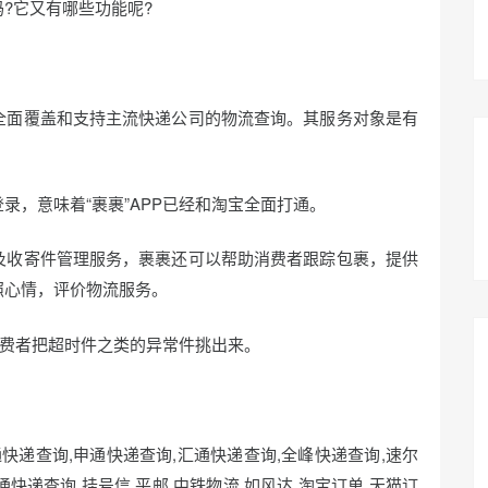
?它又有哪些功能呢?
全面覆盖和支持主流快递公司的物流查询。其服务对象是有
录，意味着“裹裹”APP已经和淘宝全面打通。
及收寄件管理服务，裹裹还可以帮助消费者跟踪包裹，提供
照心情，评价物流服务。
消费者把超时件之类的异常件挑出来。
快递查询,申通快递查询,汇通快递查询,全峰快递查询,速尔
通快递查询,挂号信,平邮,中铁物流,如风达,淘宝订单,天猫订