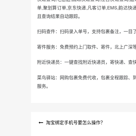
单,聚划算订单,京东快递,凡客订单,EMS,韵达
且查询结果自动跟踪。
扫码查件：扫码录入单号，支持包裹备注，一目了
寄件服务：免费预约上门取件、寄件，北上广深
附近快递员：一键查找附近快递员，寄快递、查
菜鸟驿站：网购包裹免费代收，包裹全程跟踪、到
服务。
文
淘宝绑定手机号要怎么操作？
章
导