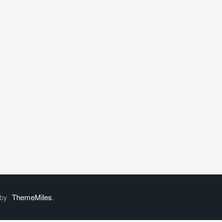
 by
ThemeMiles
.