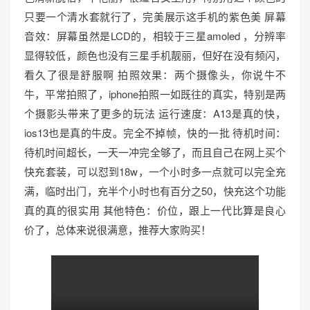
只要一个清水套就行了，完美展示这手机的紫色美 屏幕
e
d
音效：屏幕虽然是LCD的，相较于三星amoled ，分辨率
o
显得较低，颜色也没有三星手机靓丽，但好在没有频闪，
n
看久了很是舒服啊 拍照效果：两个摄像头，你说牛不
牛，平常拍照了，iphone拍照一如既往的真实，特别是两
个摄影头带来了更多的玩法 运行速度：A13是真的快，
ios13也是真的牛皮。完全不掉帧，快的一批 待机时间：
待机时间超长，一天一冲完全够了，而且自己在网上买个
快充套装，可以怼到18w，一个小时多一点就可以完全充
满，临时出门，充半个小时也有百分之50，快充这个功能
真的真的很实用 其他特色：价位，跟上一代比算是良心
价了，总体来说很满意，推荐大家购买！