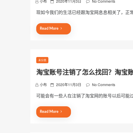
P
小布
2020年11月3日
No Comments
o
现如今我们的生活已经跟淘宝网息息相关了，正
s
t
e
Read More
d
o
n
未分类
淘宝账号注销了怎么找回？淘宝
P
小布
2020年11月3日
No Comments
o
可能会有一些人在注销了淘宝网的账号以后可能
s
t
e
Read More
d
o
n