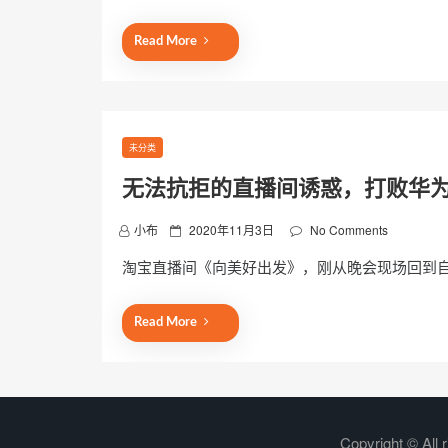
t
e
Read More
d
o
n
未分类
无法抗拒的直播间诱惑，打败华
P
小布
2020年11月3日
No Comments
o
淘宝直播间《向美好出发》，刚从晚会现场回到
s
t
e
Read More
d
o
n
Copyright © All 