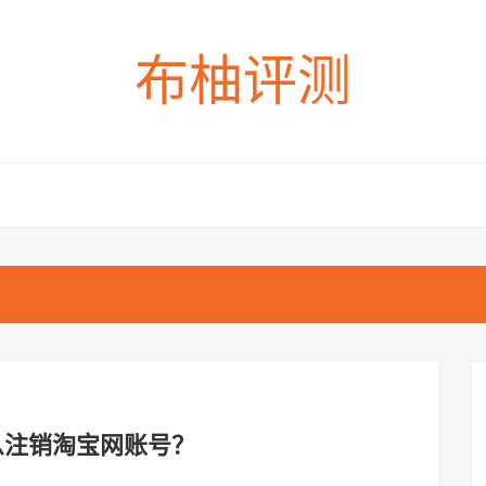
布柚评测
么注销淘宝网账号？