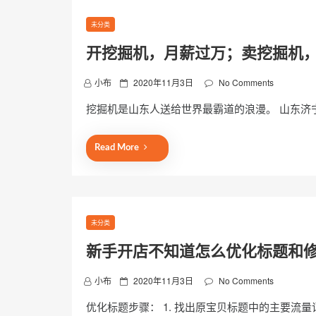
未分类
开挖掘机，月薪过万；卖挖掘机
P
小布
2020年11月3日
No Comments
o
挖掘机是山东人送给世界最霸道的浪漫。 山东济
s
t
e
Read More
d
o
n
未分类
新手开店不知道怎么优化标题和
P
小布
2020年11月3日
No Comments
o
优化标题步骤： 1. 找出原宝贝标题中的主要流
s