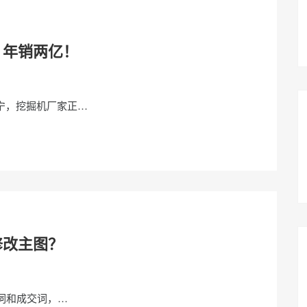
，年销两亿！
宁，挖掘机厂家正…
修改主图？
量词和成交词，…