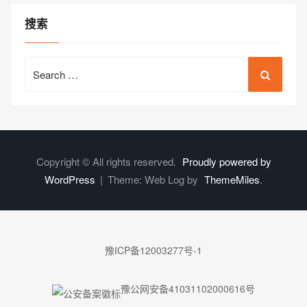
搜索
Search
for:
Copyright © All rights reserved.
Proudly powered by
WordPress
|
Theme: Web Log by
ThemeMiles
.
豫ICP备12003277号-1
豫公网安备41031102000616号