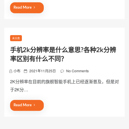
e
d
Read More
o
n
未分类
手机2k分辨率是什么意思?各种2k分辨
率区别有什么不同？
P
小布
2021年11月25日
No Comments
o
2K分辨率在目前的旗舰智能手机上已经逐渐普及，但是对
s
于2K分…
t
e
d
Read More
o
n